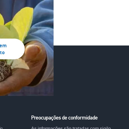
 em
to
Preocupações de conformidade
io
As informações são tratadas com sigilo