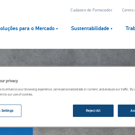
TOP
Cadastro de Fornecedor
Centro
NAV
oluções para o Mercado
Sustentabilidade
Tra
TION
our privacy
 to enhance your browsing experience, serve personalized ads or content, and analyze our traffic. By 
ent to our use of cookies.
 Settings
Reject All
Ac