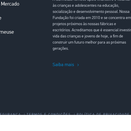
o Mercado
às crianças e adolescentes na educação,
socialização e desenvolvimento pessoal. Nossa
e
Fundação foi criada em 2010 e se concentra em
projetos próximos às nossas fábricas e
escritórios. Acreditamos que é essencial investi
rmeuse
vida das crianças e jovens de hoje, a fim de
construir um futuro melhor para as próximas
gerações.
Saiba mais
SEGURANÇA
TERMOS E CONDIÇÕES
POLÍTICA DE PRIVACIDADE