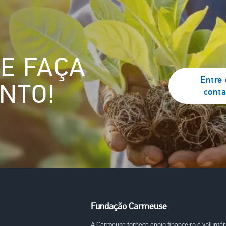
 E FAÇA
Entre
NTO!
conta
Fundação Carmeuse
A Carmeuse fornece apoio financeiro e voluntár