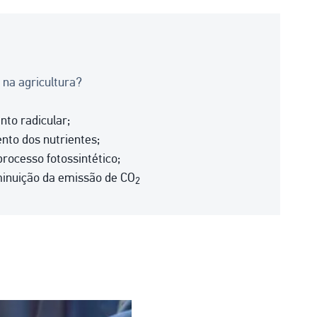
A na agricultura?
to radicular;
nto dos nutrientes;
processo fotossintético;
minuição da emissão de CO
2