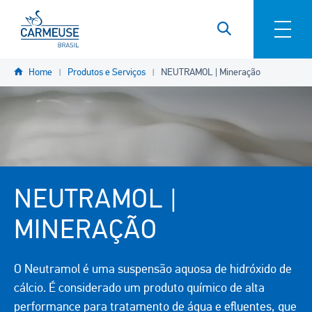
Pular para o conteúdo principal
YOU
Home
Produtos e Serviços
NEUTRAMOL | Mineração
ARE
HERE
NEUTRAMOL |
MINERAÇÃO
O Neutramol é uma suspensão aquosa de hidróxido de
cálcio. É considerado um produto químico de alta
performance para tratamento de água e efluentes, que