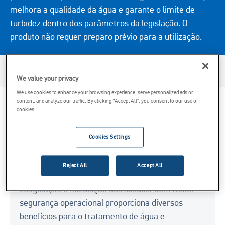
melhora a qualidade da água e garante o limite de
turbidez dentro dos parâmetros da legislação. O
produto não requer preparo prévio para a utilização.
Disponibilidade de produto
We value your privacy
We use cookies to enhance your browsing experience, serve personalized ads or
content, and analyze our traffic. By clicking “Accept All”, you consent to our use of
cookies.
Considerações principais
O Neutramol proporciona vantagens para os
Cookies Settings
processos em que é aplicado. É um produto de
alta performance em todo o processo com a
Reject All
Accept All
estabilidade do pH, além de auxiliar na
coagulação e floculação dos sólidos. Com maior
segurança operacional proporciona diversos
benefícios para o tratamento de água e