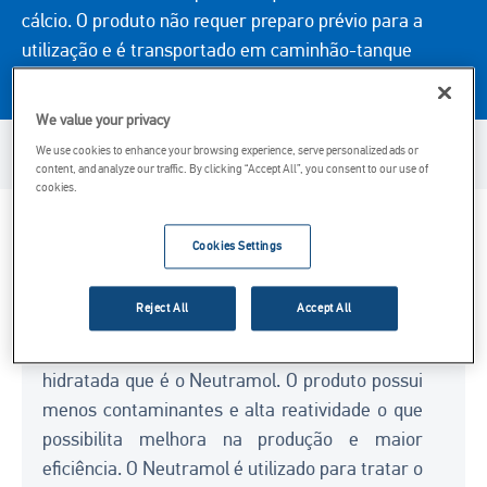
cálcio. O produto não requer preparo prévio para a
utilização e é transportado em caminhão-tanque
diretamente para o reservatório do cliente.
We value your privacy
Disponibilidade de produto
We use cookies to enhance your browsing experience, serve personalized ads or
content, and analyze our traffic. By clicking “Accept All”, you consent to our use of
cookies.
Considerações principais
Cookies Settings
A Carmeuse Brasil possui uma tecnologia
Reject All
Accept All
avançada para a indústria sucroalcoleira como
alternativa para substituir a cal virgem e a cal
hidratada que é o Neutramol. O produto possui
menos contaminantes e alta reatividade o que
possibilita melhora na produção e maior
eficiência. O Neutramol é utilizado para tratar o