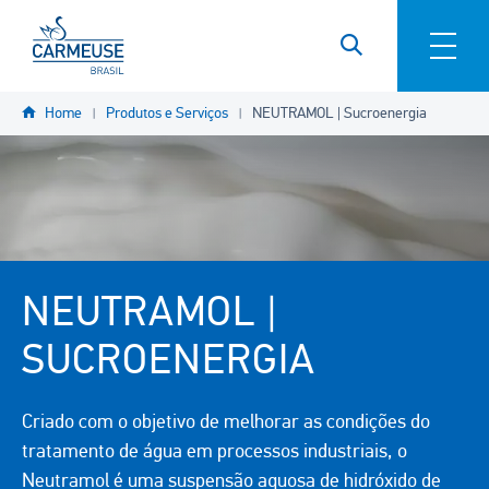
Pular para o conteúdo principal
YOU
Home
Produtos e Serviços
NEUTRAMOL | Sucroenergia
ARE
HERE
NEUTRAMOL |
SUCROENERGIA
Criado com o objetivo de melhorar as condições do
tratamento de água em processos industriais, o
Neutramol é uma suspensão aquosa de hidróxido de