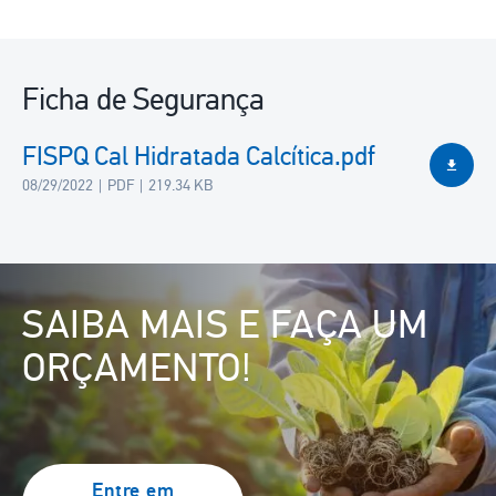
Ficha de Segurança
FISPQ Cal Hidratada Calcítica.pdf
08/29/2022
PDF
219.34 KB
Image
SAIBA MAIS E FAÇA UM
ORÇAMENTO!
Entre em