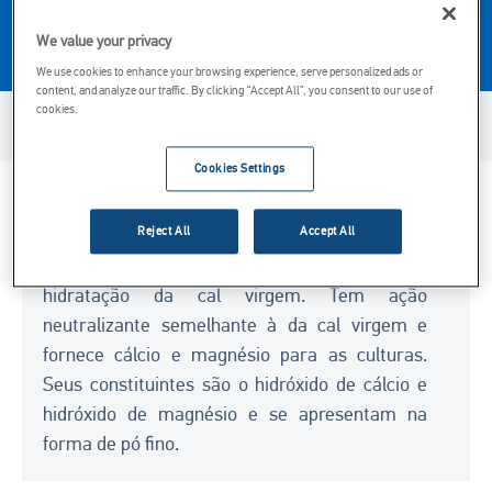
saudável das plantas e para aumentar o rendimento
We value your privacy
das culturas.
We use cookies to enhance your browsing experience, serve personalized ads or
content, and analyze our traffic. By clicking “Accept All”, you consent to our use of
cookies.
Ficha de Segurança
Cookies Settings
Considerações principais
Reject All
Accept All
A cal hidratada agrícola é obtida pela
hidratação da cal virgem. Tem ação
neutralizante semelhante à da cal virgem e
fornece cálcio e magnésio para as culturas.
Seus constituintes são o hidróxido de cálcio e
hidróxido de magnésio e se apresentam na
forma de pó fino.