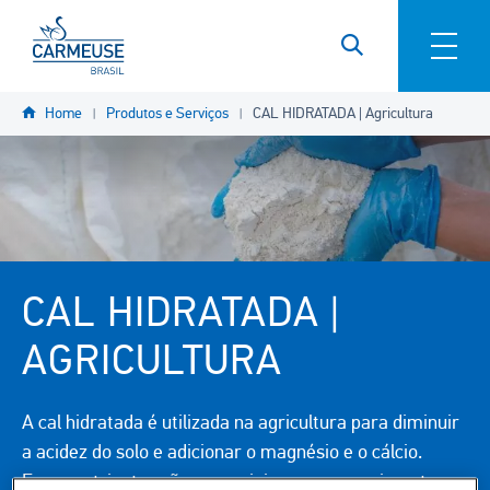
Pular para o conteúdo principal
YOU
Home
Produtos e Serviços
CAL HIDRATADA | Agricultura
ARE
HERE
CAL HIDRATADA |
AGRICULTURA
A cal hidratada é utilizada na agricultura para diminuir
a acidez do solo e adicionar o magnésio e o cálcio.
Esses nutrientes são essenciais para o crescimento