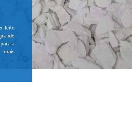
r feito
 grande
 para a
r mais