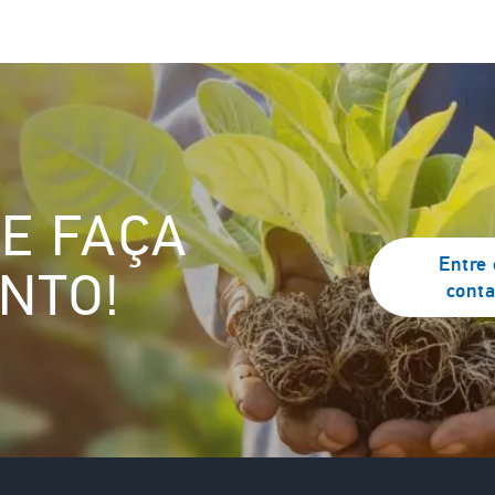
 E FAÇA
Entre
NTO!
conta