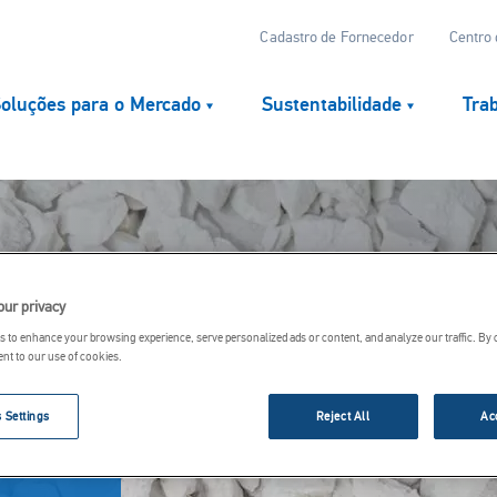
TOP
Cadastro de Fornecedor
Centro
NAV
oluções para o Mercado
Sustentabilidade
Tra
TION
ura
our privacy
 to enhance your browsing experience, serve personalized ads or content, and analyze our traffic. By 
ent to our use of cookies.
 Settings
Reject All
Ac