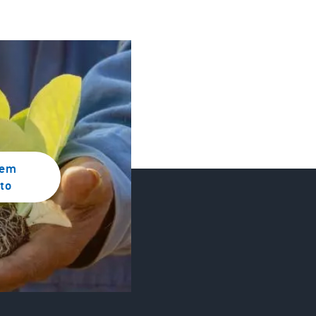
 em
to