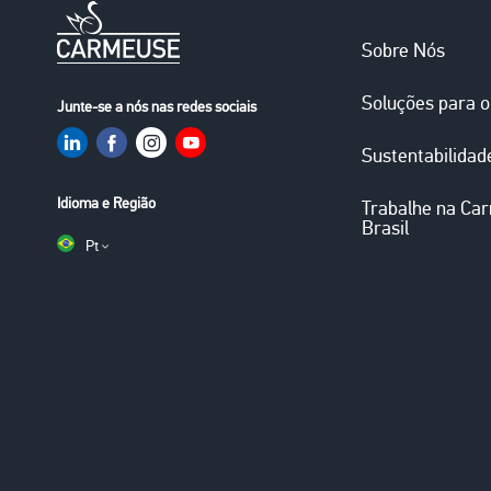
Main
Sobre Nós
navigation
Soluções para 
Junte-se a nós nas redes sociais
Sustentabilidad
Idioma e Região
Trabalhe na Ca
Brasil
Pt